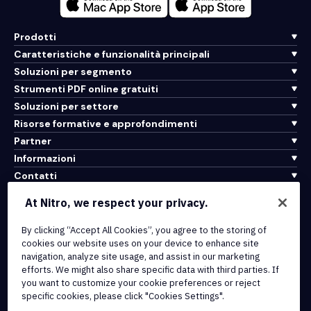
Prodotti
Caratteristiche e funzionalità principali
Soluzioni per segmento
Strumenti PDF online gratuiti
Soluzioni per settore
Risorse formative e approfondimenti
Partner
Informazioni
Contatti
Assistenza
At Nitro, we respect your privacy.
Integrazioni e connettività API
By clicking “Accept All Cookies”, you agree to the storing of
cookies our website uses on your device to enhance site
Termini di servizio
navigation, analyze site usage, and assist in our marketing
Politica sui cookie
efforts. We might also share specific data with third parties. If
Politica sul copyright
you want to customize your cookie preferences or reject
Tutti i termini e le politiche
specific cookies, please click "Cookies Settings".