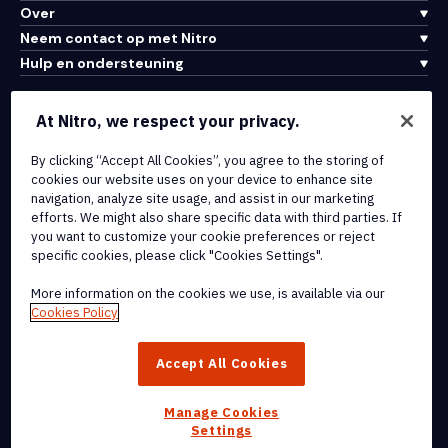
Over
Neem contact op met Nitro
Hulp en ondersteuning
Integraties en API-connectiviteit
At Nitro, we respect your privacy.
Gebruiksvoorwaarden
By clicking “Accept All Cookies”, you agree to the storing of
Cookiebeleid
cookies our website uses on your device to enhance site
Copyrightbeleid
navigation, analyze site usage, and assist in our marketing
Alle voorwaarden en beleidsmaatregelen
efforts. We might also share specific data with third parties. If
you want to customize your cookie preferences or reject
specific cookies, please click "Cookies Settings".
© 2026 Nitro Software, Inc. Inc. Alle rechten voorbehouden.
More information on the cookies we use, is available via our
Nitro, het Nitro-logo, Nitro Productivity Platform, Nitro PDF Pro, Nitro
Cookies Policy
Sign en Nitro Analytics zijn handelsmerken en/of geregistreerde
handelsmerken van Nitro Software, Inc. of haar
Accept All Cookies
dochterondernemingen in de Verenigde Staten en/of andere
landen.
Manage Cookies
Settings