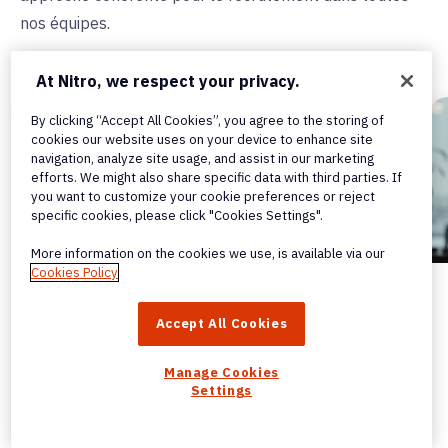
nos équipes.
At Nitro, we respect your privacy.
By clicking “Accept All Cookies”, you agree to the storing of
cookies our website uses on your device to enhance site
navigation, analyze site usage, and assist in our marketing
efforts. We might also share specific data with third parties. If
you want to customize your cookie preferences or reject
specific cookies, please click "Cookies Settings".
More information on the cookies we use, is available via our
Cookies Policy
Appel de pré-sélection
Accept All Cookies
Si votre expérience, vos connaissances et vos
compétences correspondent à ce que nous
Manage Cookies
Settings
recherchons, quelqu'un de notre équipe Talent
prendra contact avec vous pour organiser une