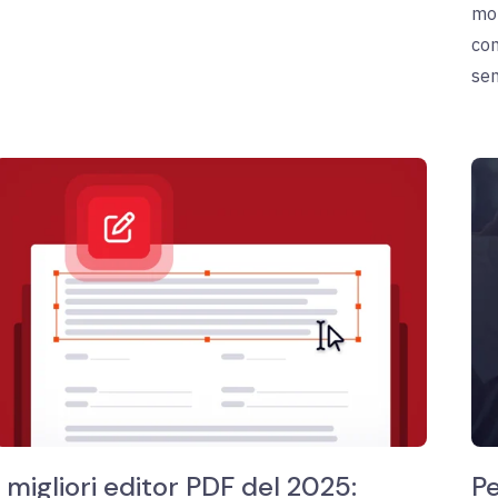
mon
com
sen
I migliori editor PDF del 2025:
Pe