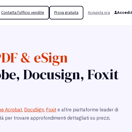
Contatta l'ufficio vendite
Prova gratuita
Acquista ora
Accedi
DF & eSign
be, Docusign, Foxit
e Acrobat
,
DocuSign
,
Foxit
e altre piattaforme leader di
ità per trovare approfondimenti dettagliati su prezzi,