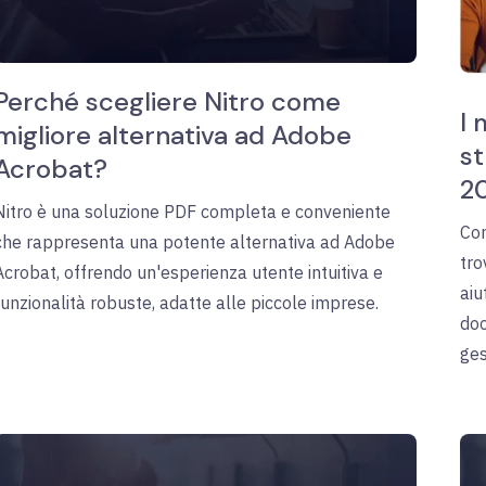
Perché scegliere Nitro come
I 
migliore alternativa ad Adobe
st
Acrobat?
2
Nitro è una soluzione PDF completa e conveniente
Con
che rappresenta una potente alternativa ad Adobe
tro
Acrobat, offrendo un'esperienza utente intuitiva e
aiu
funzionalità robuste, adatte alle piccole imprese.
doc
ges