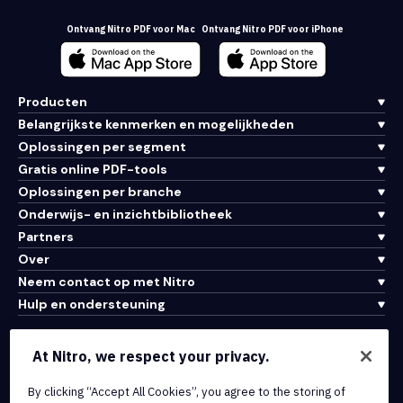
Ontvang Nitro PDF voor Mac
Ontvang Nitro PDF voor iPhone
Producten
Belangrijkste kenmerken en mogelijkheden
Oplossingen per segment
Gratis online PDF-tools
Oplossingen per branche
Onderwijs- en inzichtbibliotheek
Partners
Over
Neem contact op met Nitro
Hulp en ondersteuning
Integraties en API-connectiviteit
At Nitro, we respect your privacy.
Gebruiksvoorwaarden
By clicking “Accept All Cookies”, you agree to the storing of
Cookiebeleid