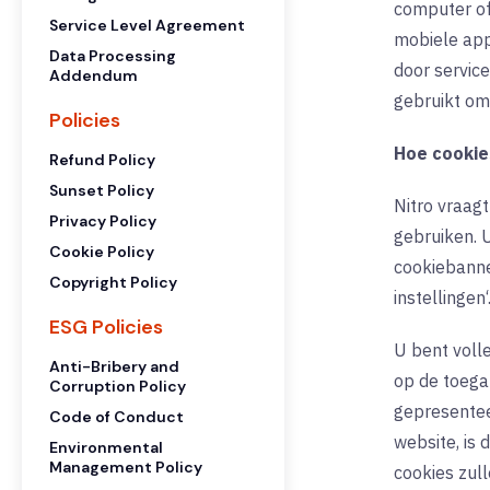
computer of
Service Level Agreement
mobiele app
Data Processing
door servic
Addendum
gebruikt om
Policies
Hoe cookie
Refund Policy
Sunset Policy
Nitro vraag
Privacy Policy
gebruiken. 
Cookie Policy
cookiebanne
Copyright Policy
instellingen
ESG Policies
U bent voll
Anti-Bribery and
op de toega
Corruption Policy
gepresentee
Code of Conduct
website, is 
Environmental
Management Policy
cookies zul