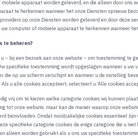
 mobiele apparaat worden geleverd, en die alleen door ons 
araat te herkennen wanneer het onze Diensten opnieuw bezoekt
eproviders op onze Diensten worden geleverd en door deze se
 uw computer of mobiele apparaat te herkennen wanneer het
s te beheren?
t u – bij een bezoek aan onze website – om toestemming te g
Uw specifieke toestemming wordt opgeslagen wanneer u uw vo
r die op uw scherm verschijnt en wanneer u de instelling beves
‘. Als u alle cookies accepteert, selecteert u ‘Alle cookies acce
edig vrij om te kiezen welke categorie cookies wij kunnen pla
ng tot onze website, maar kan de manier waarop onze website
rd beïnvloeden. Omdat noodzakelijke cookies essentieel zijn 
deze specifieke categorie cookies de enige categorie die u nie
len alleen worden gebruikt als u ons uw specifieke toestemmi