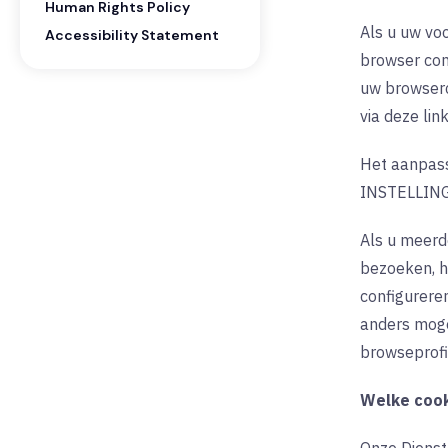
Human Rights Policy
Als u uw vo
Accessibility Statement
browser con
uw browserc
via deze lin
Het aanpass
INSTELLING
Als u meerd
bezoeken, h
configurere
anders mogel
browseprofie
Welke cook