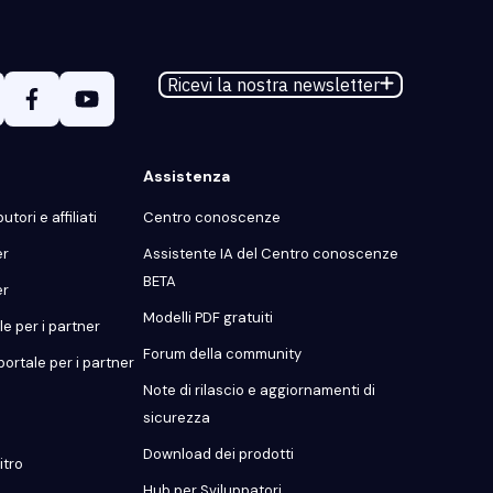
Ricevi la nostra newsletter
Assistenza
utori e affiliati
Centro conoscenze
er
Assistente IA del Centro conoscenze
BETA
er
Modelli PDF gratuiti
e per i partner
Forum della community
portale per i partner
Note di rilascio e aggiornamenti di
sicurezza
Download dei prodotti
itro
Hub per Sviluppatori