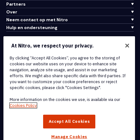
Partners
Over
Neem contact op met Nitro
Hulp en ondersteuning
Integraties en API-connectiviteit
At Nitro, we respect your privacy.
Gebruiksvoorwaarden
Cookiebeleid
By clicking “Accept All Cookies”, you agree to the storing of
cookies our website uses on your device to enhance site
Copyrightbeleid
navigation, analyze site usage, and assist in our marketing
Alle voorwaarden en beleidsmaatregelen
efforts. We might also share specific data with third parties. If
you want to customize your cookie preferences or reject
specific cookies, please click "Cookies Settings".
© 2026 Nitro Software, Inc. Inc. Alle rechten voorbehouden.
More information on the cookies we use, is available via our
Nitro, het Nitro-logo, Nitro Productivity Platform, Nitro PDF Pro, Nitro
Cookies Policy
Sign en Nitro Analytics zijn handelsmerken en/of geregistreerde
handelsmerken van Nitro Software, Inc. of haar
Accept All Cookies
dochterondernemingen in de Verenigde Staten en/of andere
landen.
Manage Cookies