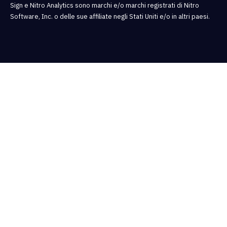
Sign e Nitro Analytics sono marchi e/o marchi registrati di Nitro
Software, Inc. o delle sue affiliate negli Stati Uniti e/o in altri paesi.