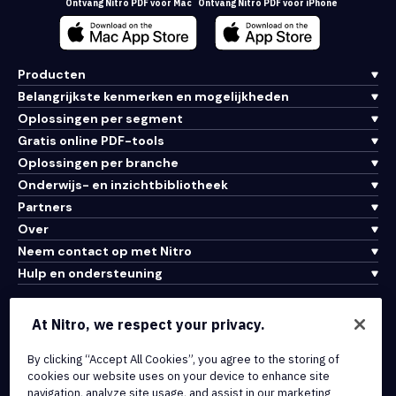
Ontvang Nitro PDF voor Mac
Ontvang Nitro PDF voor iPhone
Producten
Belangrijkste kenmerken en mogelijkheden
Oplossingen per segment
Gratis online PDF-tools
Oplossingen per branche
Onderwijs- en inzichtbibliotheek
Partners
Over
Neem contact op met Nitro
Hulp en ondersteuning
Integraties en API-connectiviteit
At Nitro, we respect your privacy.
Gebruiksvoorwaarden
By clicking “Accept All Cookies”, you agree to the storing of
Cookiebeleid
cookies our website uses on your device to enhance site
Copyrightbeleid
navigation, analyze site usage, and assist in our marketing