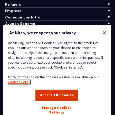
Partners
Empresa
Conectar con Nitro
Ayuda y Soporte
At Nitro, we respect your privacy.
Integrations & API Connectivity
Terms of Service
By clicking “Accept All Cookies”, you agree to the storing of
cookies our website uses on your device to enhance site
Cookie Policy
navigation, analyze site usage, and assist in our marketing
Copyright Policy
efforts. We might also share specific data with third parties. If
All Terms & Policies
you want to customize your cookie preferences or reject
specific cookies, please click "Cookies Settings".
© 2026 Nitro Software, Inc. All rights reserved.
More information on the cookies we use, is available via our
Cookies Policy
Nitro, the Nitro logo, Nitro Productivity Platform, Nitro PDF Pro, Nitro
Sign, and Nitro Analytics are trademarks and/or registered
Accept All Cookies
trademarks, of Nitro Software, Inc. or its affiliates in the United
States and/or other countries.
Manage Cookies
Settings