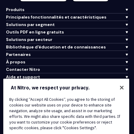
Produits
Principales fonctionnalités et caractéristiques
Solutions par segment
Outils PDF en ligne gratuits
Solutions par secteur
Bibliothèque d'éducation et de connaissances
Partenaires
À propos
Contacter Nitro
Aide et support
At Nitro, we respect your privacy.
Intégrations et connectivité API
By clicking “Accept All Cookies”, you agree to the storing of
Conditions d'utilisation
cookies our website uses on your device to enhance site
Politique de cookies
navigation, analyze site usage, and assist in our marketing
Politique de copyright
efforts. We might also share specific data with third parties. If
Toutes les conditions et politiques
you want to customize your cookie preferences or reject
specific cookies, please click "Cookies Settings".