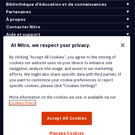
Bibliothèque d'éducation et de connaissances
Partenaires
À propos
Contacter Nitro
Aide et support
At Nitro, we respect your privacy.
Intégrations et connectivité API
Conditions d'utilisation
By clicking “Accept All Cookies”, you agree to the storing of
cookies our website uses on your device to enhance site
Politique de cookies
navigation, analyze site usage, and assist in our marketing
Politique de copyright
efforts. We might also share specific data with third parties. If
Toutes les conditions et politiques
you want to customize your cookie preferences or reject
specific cookies, please click "Cookies Settings".
© 2026 Nitro Software, Inc. Tous droits réservés.
More information on the cookies we use, is available via our
Cookies Policy
Nitro, le logo Nitro, Nitro Productivity Platform, Nitro PDF Pro, Nitro
Sign, et Nitro Analytics sont des marques déposées et/ou des
Accept All Cookies
marques commerciales de Nitro Software, Inc. ou de ses affiliés
aux États-Unis et/ou dans d'autres pays.
Manage Cookies