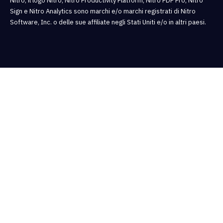
Nitro, il logo Nitro, Nitro Productivity Platform, Nitro PDF Pro, Nitro
Sign e Nitro Analytics sono marchi e/o marchi registrati di Nitro
Software, Inc. o delle sue affiliate negli Stati Uniti e/o in altri paesi.