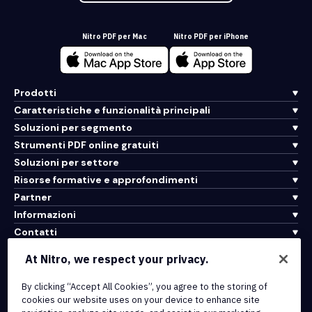
Nitro PDF per Mac
Nitro PDF per iPhone
Prodotti
Caratteristiche e funzionalità principali
Soluzioni per segmento
Strumenti PDF online gratuiti
Soluzioni per settore
Risorse formative e approfondimenti
Partner
Informazioni
Contatti
Assistenza
At Nitro, we respect your privacy.
By clicking “Accept All Cookies”, you agree to the storing of
Integrazioni e connettività API
cookies our website uses on your device to enhance site
Termini di servizio