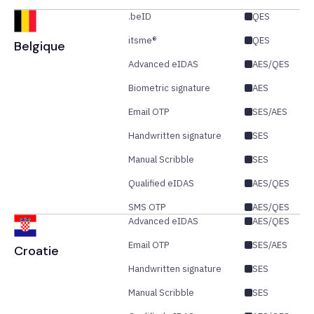
.beID
QES
itsme®
QES
Belgique
Advanced eIDAS
AES/QES
Biometric signature
AES
Email OTP
SES/AES
Handwritten signature
SES
Manual Scribble
SES
Qualified eIDAS
AES/QES
SMS OTP
AES/QES
Advanced eIDAS
AES/QES
Email OTP
SES/AES
Croatie
Handwritten signature
SES
Manual Scribble
SES