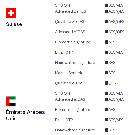
SMS OTP
SES/AES
Advanced ZertES
AES/QES
Qualified ZertES
AES/QES
Suisse
Advanced eIDAS
AES/QES
Biometric signature
AES
Email OTP
SES/AES
Handwritten signature
SES
Manual Scribble
SES
Qualified eIDAS
QES
SMS OTP
SES/AES
Advanced eIDAS
AES/QES
Biometric signature
AES
Émirats Arabes
Unis
Email OTP
SES/AES
Handwritten signature
SES