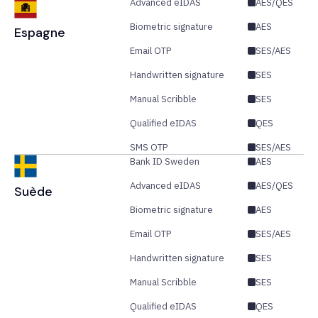
Advanced eIDAS
AES/QES
Biometric signature
AES
Espagne
Email OTP
SES/AES
Handwritten signature
SES
Manual Scribble
SES
Qualified eIDAS
QES
SMS OTP
SES/AES
Bank ID Sweden
AES
Advanced eIDAS
AES/QES
Suède
Biometric signature
AES
Email OTP
SES/AES
Handwritten signature
SES
Manual Scribble
SES
Qualified eIDAS
QES