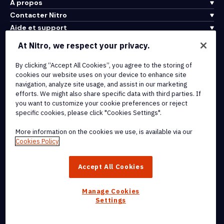
À propos
Contacter Nitro
Aide et support
At Nitro, we respect your privacy.
Intégrations et connectivité API
By clicking “Accept All Cookies”, you agree to the storing of
Conditions d'utilisation
cookies our website uses on your device to enhance site
Politique de cookies
navigation, analyze site usage, and assist in our marketing
Politique de copyright
efforts. We might also share specific data with third parties. If
Toutes les conditions et politiques
you want to customize your cookie preferences or reject
specific cookies, please click "Cookies Settings".
© 2026 Nitro Software, Inc. Tous droits réservés.
More information on the cookies we use, is available via our
Cookies Policy
Nitro, le logo Nitro, Nitro Productivity Platform, Nitro PDF Pro, Nitro
Sign, et Nitro Analytics sont des marques déposées et/ou des
Accept All Cookies
marques commerciales de Nitro Software, Inc. ou de ses affiliés
aux États-Unis et/ou dans d'autres pays.
Manage Cookies
Settings