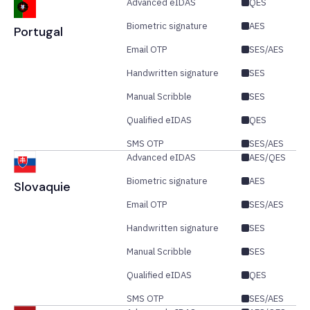
Advanced eIDAS
QES
Biometric signature
AES
Portugal
Email OTP
SES/AES
Handwritten signature
SES
Manual Scribble
SES
Qualified eIDAS
QES
SMS OTP
SES/AES
Advanced eIDAS
AES/QES
Biometric signature
AES
Slovaquie
Email OTP
SES/AES
Handwritten signature
SES
Manual Scribble
SES
Qualified eIDAS
QES
SMS OTP
SES/AES