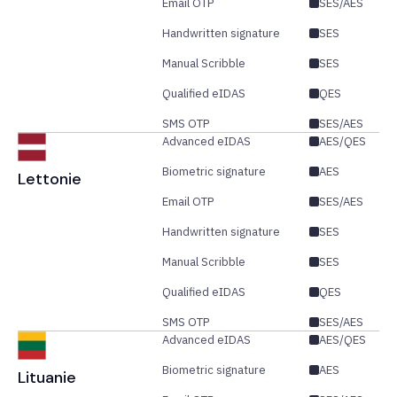
Email OTP
SES/AES
Handwritten signature
SES
Manual Scribble
SES
Qualified eIDAS
QES
SMS OTP
SES/AES
Advanced eIDAS
AES/QES
Biometric signature
AES
Lettonie
Email OTP
SES/AES
Handwritten signature
SES
Manual Scribble
SES
Qualified eIDAS
QES
SMS OTP
SES/AES
Advanced eIDAS
AES/QES
Biometric signature
AES
Lituanie