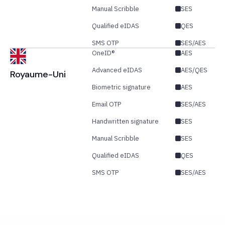
Manual Scribble
SES
Qualified eIDAS
QES
SMS OTP
SES/AES
OneID®
AES
Advanced eIDAS
AES/QES
Royaume-Uni
Biometric signature
AES
Email OTP
SES/AES
Handwritten signature
SES
Manual Scribble
SES
Qualified eIDAS
QES
SMS OTP
SES/AES