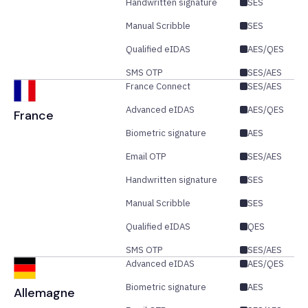
Handwritten signature
SES
Manual Scribble
SES
Qualified eIDAS
AES/QES
SMS OTP
SES/AES
France Connect
SES/AES
Advanced eIDAS
AES/QES
France
Biometric signature
AES
Email OTP
SES/AES
Handwritten signature
SES
Manual Scribble
SES
Qualified eIDAS
QES
SMS OTP
SES/AES
Advanced eIDAS
AES/QES
Biometric signature
AES
Allemagne