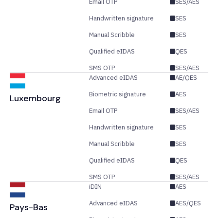
Email OTP
SES/AES
Handwritten signature
SES
Manual Scribble
SES
Qualified eIDAS
QES
SMS OTP
SES/AES
Advanced eIDAS
AE/QES
Biometric signature
AES
Luxembourg
Email OTP
SES/AES
Handwritten signature
SES
Manual Scribble
SES
Qualified eIDAS
QES
SMS OTP
SES/AES
iDIN
AES
Advanced eIDAS
AES/QES
Pays-Bas