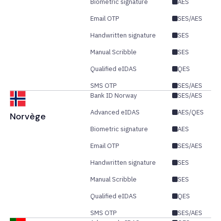
Biometric signature
AES
Email OTP
SES/AES
Handwritten signature
SES
Manual Scribble
SES
Qualified eIDAS
QES
SMS OTP
SES/AES
Bank ID Norway
SES/AES
Advanced eIDAS
AES/QES
Norvège
Biometric signature
AES
Email OTP
SES/AES
Handwritten signature
SES
Manual Scribble
SES
Qualified eIDAS
QES
SMS OTP
SES/AES