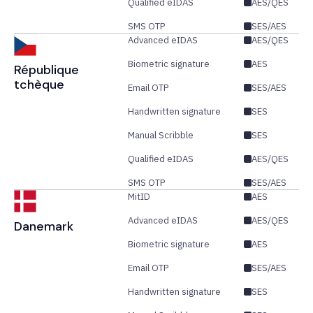
Qualified eIDAS
AES/QES
SMS OTP
SES/AES
Advanced eIDAS
AES/QES
Biometric signature
AES
République
tchèque
Email OTP
SES/AES
Handwritten signature
SES
Manual Scribble
SES
Qualified eIDAS
AES/QES
SMS OTP
SES/AES
MitID
AES
Advanced eIDAS
AES/QES
Danemark
Biometric signature
AES
Email OTP
SES/AES
Handwritten signature
SES