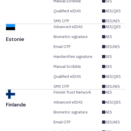
Manual Scribble
SES
Qualified eIDAS
AES/QES
SMS OTP
SES/AES
Advanced eIDAS
AES/QES
Biometric signature
AES
Estonie
Email OTP
SES/AES
Handwritten signature
SES
Manual Scribble
SES
Qualified eIDAS
AES/QES
SMS OTP
SES/AES
Finnish Trust Network
AES
Advanced eIDAS
AES/QES
Finlande
Biometric signature
AES
Email OTP
SES/AES