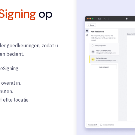
Signing
op
er goedkeuringen, zodat u
en bedient.
e
eSigning
.
overal in.
nuten.
 elke locatie.