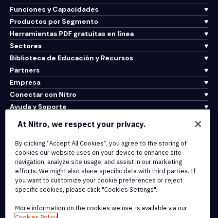
Funciones y Capacidades
Productos por Segmento
Herramientas PDF gratuitas en línea
Sectores
Biblioteca de Educación y Recursos
Partners
Empresa
Conectar con Nitro
Ayuda y Soporte
At Nitro, we respect your privacy.
Integrations & API Connectivity
By clicking “Accept All Cookies”, you agree to the storing of
Terms of Service
cookies our website uses on your device to enhance site
Cookie Policy
navigation, analyze site usage, and assist in our marketing
Copyright Policy
efforts. We might also share specific data with third parties. If
All Terms & Policies
you want to customize your cookie preferences or reject
specific cookies, please click "Cookies Settings".
© 2026 Nitro Software, Inc. All rights reserved.
More information on the cookies we use, is available via our
Cookies Policy