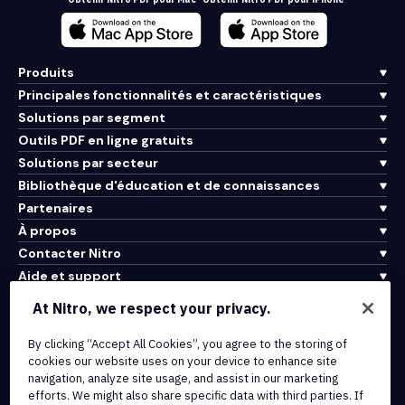
Produits
Principales fonctionnalités et caractéristiques
Solutions par segment
Outils PDF en ligne gratuits
Solutions par secteur
Bibliothèque d'éducation et de connaissances
Partenaires
À propos
Contacter Nitro
Aide et support
At Nitro, we respect your privacy.
Intégrations et connectivité API
By clicking “Accept All Cookies”, you agree to the storing of
Conditions d'utilisation
cookies our website uses on your device to enhance site
Politique de cookies
navigation, analyze site usage, and assist in our marketing
Politique de copyright
efforts. We might also share specific data with third parties. If
Toutes les conditions et politiques