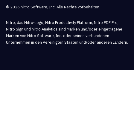
© 2026 Nitro Software, Inc. Alle Rechte vorbehalten.
Nitro, das Nitro-Logo, Nitro Productivity Platform, Nitro PDF Pro,
Nitro Sign und Nitro Analytics sind Marken und/oder eingetragene
Marken von Nitro Software, Inc. oder seinen verbundenen
Unternehmen in den Vereinigten Staaten und/oder anderen Ländern.