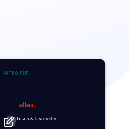
NITRO PDF
Was können Sie mit Nitro
PDF tun?
Fast
alles.
Lesen & bearbeiten