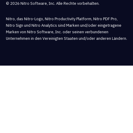
© 2026 Nitro Software, Inc. Alle Rechte vorbehalten.
Nitro, das Nitro-Logo, Nitro Productivity Platform, Nitro PDF Pro,
Nitro Sign und Nitro Analytics sind Marken und/oder eingetragene
Marken von Nitro Software, Inc. oder seinen verbundenen
Unternehmen in den Vereinigten Staaten und/oder anderen Ländern.