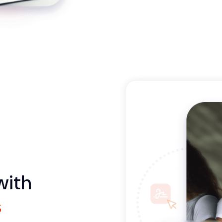
with
s